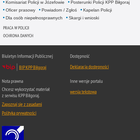
Komisariat Policji w Józefowie
Posterunki Policji KPP Biłgoraj
Oficer prasowy
Powiadom / Zgłoś
Kapelan Policji
Dla osób niepełnosprawnych
Skargi i wnioski
PRACA W POLICJI
OCHRONA DANYCH
Biuletyn Informacji Publicznej
Dostępność
Deklaracja dostępności
BIP KPP Biłgoraj
Nota prawna
Inne wersje portalu
Chcesz wykorzystać materiał
wersja tekstowa
z serwisu KPP Biłgoraj.
Zapoznaj się z zasadami
Polityka prywatności