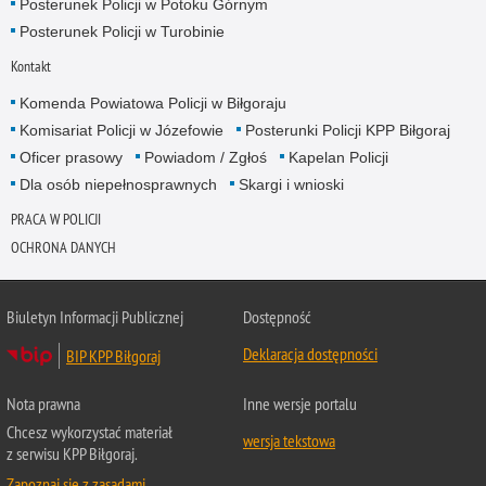
Posterunek Policji w Potoku Górnym
Posterunek Policji w Turobinie
Kontakt
Komenda Powiatowa Policji w Biłgoraju
Komisariat Policji w Józefowie
Posterunki Policji KPP Biłgoraj
Oficer prasowy
Powiadom / Zgłoś
Kapelan Policji
Dla osób niepełnosprawnych
Skargi i wnioski
PRACA W POLICJI
OCHRONA DANYCH
Biuletyn Informacji Publicznej
Dostępność
Deklaracja dostępności
BIP KPP Biłgoraj
Nota prawna
Inne wersje portalu
Chcesz wykorzystać materiał
wersja tekstowa
z serwisu KPP Biłgoraj.
Zapoznaj się z zasadami