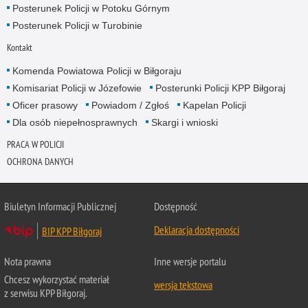
Posterunek Policji w Potoku Górnym
Posterunek Policji w Turobinie
Kontakt
Komenda Powiatowa Policji w Biłgoraju
Komisariat Policji w Józefowie
Posterunki Policji KPP Biłgoraj
Oficer prasowy
Powiadom / Zgłoś
Kapelan Policji
Dla osób niepełnosprawnych
Skargi i wnioski
PRACA W POLICJI
OCHRONA DANYCH
Biuletyn Informacji Publicznej
Dostępność
Deklaracja dostępności
BIP KPP Biłgoraj
Nota prawna
Inne wersje portalu
Chcesz wykorzystać materiał
wersja tekstowa
z serwisu KPP Biłgoraj.