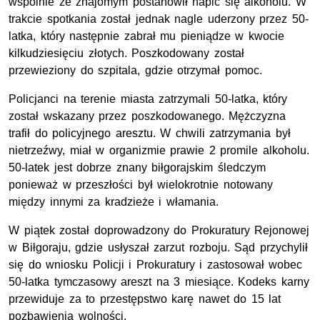
wspólnie ze znajomym postanowił napić się alkoholu. W
trakcie spotkania został jednak nagle uderzony przez 50-
latka, który następnie zabrał mu pieniądze w kwocie
kilkudziesięciu złotych. Poszkodowany został
przewieziony do szpitala, gdzie otrzymał pomoc.
Policjanci na terenie miasta zatrzymali 50-latka, który
został wskazany przez poszkodowanego. Mężczyzna
trafił do policyjnego aresztu. W chwili zatrzymania był
nietrzeźwy, miał w organizmie prawie 2 promile alkoholu.
50-latek jest dobrze znany biłgorajskim śledczym
ponieważ w przeszłości był wielokrotnie notowany
między innymi za kradzieże i włamania.
W piątek został doprowadzony do Prokuratury Rejonowej
w Biłgoraju, gdzie usłyszał zarzut rozboju. Sąd przychylił
się do wniosku Policji i Prokuratury i zastosował wobec
50-latka tymczasowy areszt na 3 miesiące. Kodeks karny
przewiduje za to przestępstwo karę nawet do 15 lat
pozbawienia wolności.