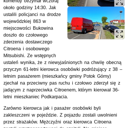
komendy otrzymał wczoraj
około godziny 14:30. Jak
ustalili policjanci na drodze
wojewódzkiej 863 w
miejscowości Bukowina
doszło do czołowego
zderzenia dostawczego
Citroena i osobowego
Mitsubishi. Ze wstępnych
ustaleń wynika, że z niewyjaśnionych na chwilę obecną
przyczyn 61-letni kierowca osobówki podróżujący z 38 –
letnim pasażerem (mieszkańcy gminy Potok Górny)
zjechał na przeciwny pas ruchu i czołowo zderzył się z
jadącym z naprzeciwka Citroenem, którym kierował 36-
letni mieszkaniec Podkarpacia.
Zarówno kierowca jak i pasażer osobówki byli
zakleszczeni w pojeździe. Z pojazdu zostali uwolnieni
przez strażaków. Mężczyźni oraz kierowca Citroena