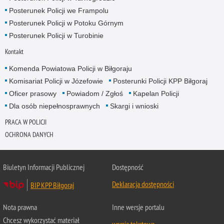
Posterunek Policji we Frampolu
Posterunek Policji w Potoku Górnym
Posterunek Policji w Turobinie
Kontakt
Komenda Powiatowa Policji w Biłgoraju
Komisariat Policji w Józefowie
Posterunki Policji KPP Biłgoraj
Oficer prasowy
Powiadom / Zgłoś
Kapelan Policji
Dla osób niepełnosprawnych
Skargi i wnioski
PRACA W POLICJI
OCHRONA DANYCH
Biuletyn Informacji Publicznej
Dostępność
Deklaracja dostępności
BIP KPP Biłgoraj
Nota prawna
Inne wersje portalu
Chcesz wykorzystać materiał
wersja tekstowa