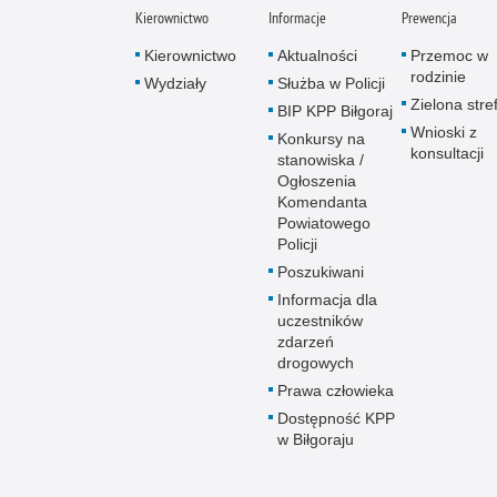
Kierownictwo
Informacje
Prewencja
Kierownictwo
Aktualności
Przemoc w
rodzinie
Wydziały
Służba w Policji
Zielona stre
BIP KPP Biłgoraj
Wnioski z
Konkursy na
konsultacji
stanowiska /
Ogłoszenia
Komendanta
Powiatowego
Policji
Poszukiwani
Informacja dla
uczestników
zdarzeń
drogowych
Prawa człowieka
Dostępność KPP
w Biłgoraju