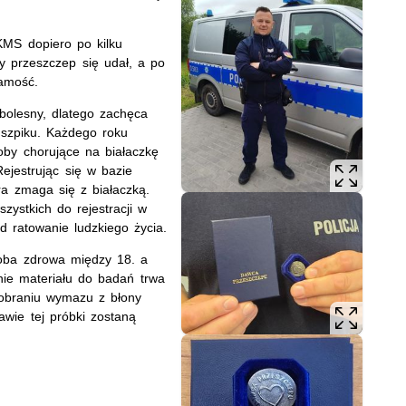
KMS dopiero po kilku
y przeszczep się udał, a po
amość.
zbolesny, dlatego zachęca
szpiku. Każdego roku
oby chorujące na białaczkę
ejestrując się w bazie
a zmaga się z białaczką.
ystkich do rejestracji w
 ratowanie ludzkiego życia.
oba zdrowa między 18. a
ie materiału do badań trwa
pobraniu wymazu z błony
awie tej próbki zostaną