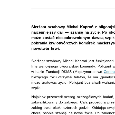
Sierżant sztabowy Michał Kaproń z biłgoraj
najcenniejszy dar — szansę na życie. Po okoł
może zostać niespokrewnionym dawcą szpiku
pobrania krwiotwórczych komórek macierzy
nowotwór krwi.
Sierżant sztabowy Michał Kaproń jest funkcjonar
Interwencyjnego biłgorajskiej komendy. Policjant 
w bazie Fundacji DKMS (Międzynarodowe
Centr
bieżącego roku otrzymał telefon, że ma „genetycz
może uratować życie. Policjant bez chwili wahani
szpiku.
Najpierw przeszedł szereg szczegółowych badań,
zakwalifikowany do zabiegu. Cała procedura prze
zabieg trwał około czterech godzin. Oddając swo
chorej osobie szansę na nowe życie. Po zakończe