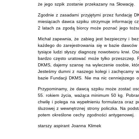
że jego szpik zostanie przekazany na Słowację.
Zgodnie z zasadami przyjętymi przez fundację D
miesiącach dawca szpiku otrzymuje informację cz
2 latach za zgodą biorcy może poznać jego tożs
Michał zapewnia, że zabieg jest bezpieczny i be
każdego do zarejestrowania się w bazie dawców 
tysiące ludzi słyszy diagnozę nowotworu krwi. Os
bardzo często uratować może tylko przeszczep. R
DKMS, dajemy szansę na wyleczenie osobie, któr
Jesteśmy dumni z naszego kolegi i zachęcamy wsz
bazie Fundacji DKMS. Nie ma nic cenniejszego od
Przypominamy, że dawcą szpiku może zostać os
55. rokiem życia, ważąca minimum 50 kg. Pobran
chwilę i polega na wypełnieniu formularza oraz 
śluzowej z wewnętrznej strony policzka. Na podst
potem określone cechy zgodności antygenowej.
starszy aspirant Joanna Klimek