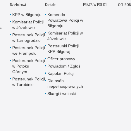
Dzielnicowi
Kontakt
PRACA W POLICJI
OCHRON
KPP w Biłgoraju
Komenda
Powiatowa Policji w
Komisariat Policji
Biłgoraju
fa
w Józefowie
Komisariat Policji w
Posterunek Policji
Józefowie
w Tarnogrodzie
Posterunki Policji
Posterunek Policji
KPP Biłgoraj
we Frampolu
Oficer prasowy
Posterunek Policji
w Potoku
Powiadom / Zgłoś
Górnym
Kapelan Policji
Posterunek Policji
Dla osób
w Turobinie
niepełnosprawnych
Skargi i wnioski