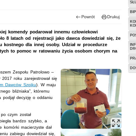
SŁ
BI
Powrót
Drukuj
KO
KO
skiej komendy podarował innemu człowiekowi
PO
o 8 latach od rejestracji jako dawca dowiedział się, że
 kostnego dla innej osoby. Udział w procedurze
IN
DR
stych to pomoc w ratowaniu życia osobom chorym na
PR
DO
iuszem Zespołu Patrolowo –
w 2017 roku zarejestrował się
um Dawców Szpiku
). W maju
nego bliźniaka”, któremu
a podjął decyzję o oddaniu
 po czym został
biegła bardzo szybko, a
je komórki macierzyste dał
niu zabiegu dowiedział się,