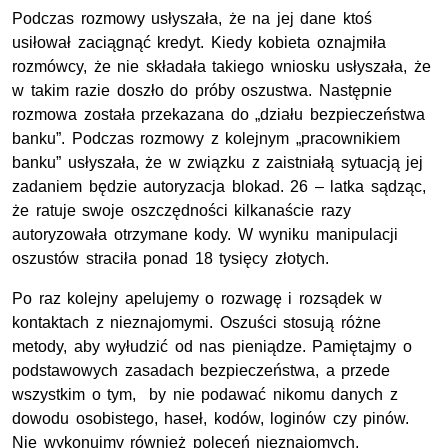
Podczas rozmowy usłyszała, że na jej dane ktoś
usiłował zaciągnąć kredyt. Kiedy kobieta oznajmiła
rozmówcy, że nie składała takiego wniosku usłyszała, że
w takim razie doszło do próby oszustwa. Następnie
rozmowa została przekazana do „działu bezpieczeństwa
banku”. Podczas rozmowy z kolejnym „pracownikiem
banku” usłyszała, że w związku z zaistniałą sytuacją jej
zadaniem będzie autoryzacja blokad. 26 – latka sądząc,
że ratuje swoje oszczędności kilkanaście razy
autoryzowała otrzymane kody. W wyniku manipulacji
oszustów straciła ponad 18 tysięcy złotych.
Po raz kolejny apelujemy o rozwagę i rozsądek w
kontaktach z nieznajomymi. Oszuści stosują różne
metody, aby wyłudzić od nas pieniądze. Pamiętajmy o
podstawowych zasadach bezpieczeństwa, a przede
wszystkim o tym, by nie podawać nikomu danych z
dowodu osobistego, haseł, kodów, loginów czy pinów.
Nie wykonujmy również poleceń nieznajomych,