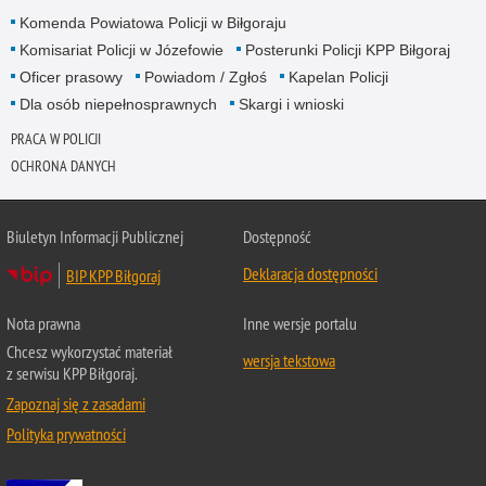
Komenda Powiatowa Policji w Biłgoraju
Komisariat Policji w Józefowie
Posterunki Policji KPP Biłgoraj
Oficer prasowy
Powiadom / Zgłoś
Kapelan Policji
Dla osób niepełnosprawnych
Skargi i wnioski
PRACA W POLICJI
OCHRONA DANYCH
Biuletyn Informacji Publicznej
Dostępność
Deklaracja dostępności
BIP KPP Biłgoraj
Nota prawna
Inne wersje portalu
Chcesz wykorzystać materiał
wersja tekstowa
z serwisu KPP Biłgoraj.
Zapoznaj się z zasadami
Polityka prywatności