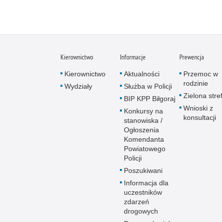
Kierownictwo
Informacje
Prewencja
Kierownictwo
Aktualności
Przemoc w
rodzinie
Wydziały
Służba w Policji
Zielona stre
BIP KPP Biłgoraj
Wnioski z
Konkursy na
konsultacji
stanowiska /
Ogłoszenia
Komendanta
Powiatowego
Policji
Poszukiwani
Informacja dla
uczestników
zdarzeń
drogowych