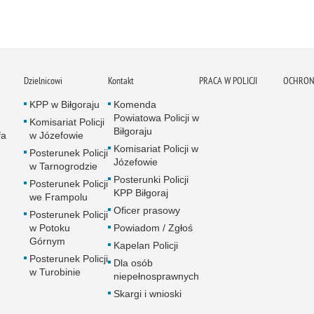
Dzielnicowi
Kontakt
PRACA W POLICJI
OCHRON
KPP w Biłgoraju
Komenda
Powiatowa Policji w
Komisariat Policji
Biłgoraju
fa
w Józefowie
Komisariat Policji w
Posterunek Policji
Józefowie
w Tarnogrodzie
Posterunki Policji
Posterunek Policji
KPP Biłgoraj
we Frampolu
Oficer prasowy
Posterunek Policji
w Potoku
Powiadom / Zgłoś
Górnym
Kapelan Policji
Posterunek Policji
Dla osób
w Turobinie
niepełnosprawnych
Skargi i wnioski