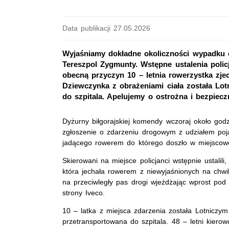
Data publikacji 27.05.2026
Wyjaśniamy dokładne okoliczności wypadku 
Tereszpol Zygmunty. Wstępne ustalenia polic
obecną przyczyn 10 – letnia rowerzystka zje
Dziewczynka z obrażeniami ciała została L
do szpitala. Apelujemy o ostrożna i bezpiecz
Dyżurny biłgorajskiej komendy wczoraj około god
zgłoszenie o zdarzeniu drogowym z udziałem poj
jadącego rowerem do którego doszło w miejscowo
Skierowani na miejsce policjanci wstępnie ustalili
która jechała rowerem z niewyjaśnionych na chwi
na przeciwległy pas drogi wjeżdżając wprost pod
strony Iveco.
10 – latka z miejsca zdarzenia została Lotnic
przetransportowana do szpitala. 48 – letni kierow