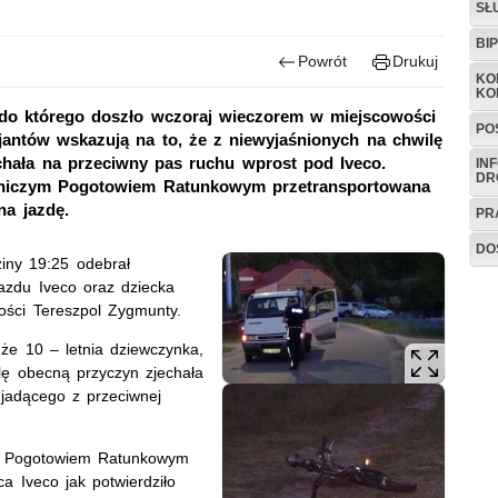
SŁ
BI
Powrót
Drukuj
KO
KO
do którego doszło wczoraj wieczorem w miejscowości
PO
jantów wskazują na to, że z niewyjaśnionych na chwilę
chała na przeciwny pas ruchu wprost pod Iveco.
IN
DR
otniczym Pogotowiem Ratunkowym przetransportowana
na jazdę.
PR
DO
ziny 19:25 odebrał
azdu Iveco oraz dziecka
ści Tereszpol Zygmunty.
, że 10 – letnia dziewczynka,
lę obecną przyczyn zjechała
 jadącego z przeciwnej
zym Pogotowiem Ratunkowym
ca Iveco jak potwierdziło