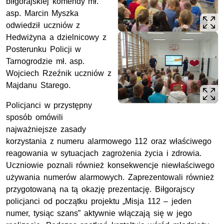
biłgorajskiej komendy mł.
asp. Marcin Myszka
odwiedził uczniów z
Hedwiżyna a dzielnicowy z
Posterunku Policji w
Tarnogrodzie mł. asp.
Wojciech Rzeźnik uczniów z
Majdanu Starego.
Policjanci w przystępny
sposób omówili
najważniejsze zasady
korzystania z numeru alarmowego 112 oraz właściwego
reagowania w sytuacjach zagrożenia życia i zdrowia.
Uczniowie poznali również konsekwencje niewłaściwego
używania numerów alarmowych. Zaprezentowali również
przygotowaną na tą okazję prezentację. Biłgorajscy
policjanci od początku projektu „Misja 112 – jeden
numer, tysiąc szans” aktywnie włączają się w jego