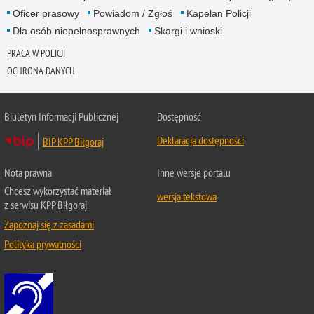
Oficer prasowy
Powiadom / Zgłoś
Kapelan Policji
Dla osób niepełnosprawnych
Skargi i wnioski
PRACA W POLICJI
OCHRONA DANYCH
Biuletyn Informacji Publicznej
Dostępność
Deklaracja dostępności
BIP KPP Biłgoraj
Nota prawna
Inne wersje portalu
Chcesz wykorzystać materiał
wersja tekstowa
z serwisu KPP Biłgoraj.
Zapoznaj się z zasadami
Polityka prywatności