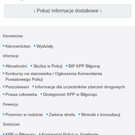
↓ Pokaż informacje dodatkowe ↓
Kierownictwo
Kierownictwo
Wydziały
Informacje
Aktualności
Służba w Policji
BIP KPP Biłgoraj
Konkursy na stanowiska / Ogłoszenia Komendanta
Powiatowego Policji
Poszukiwani
Informacja dla uczestników zdarzeń drogowych
Prawa człowieka
Dostępność KPP w Biłgoraju
Prewencja
Przemoc w rodzinie
Zielona strefa
Wnioski z konsultacji
Dzielnicowi
KPP w Biłgoraju
Komisariat Policji w Józefowie