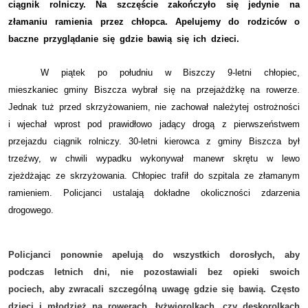
ciągnik rolniczy. Na szczęście zakończyło się jedynie na
złamaniu ramienia przez chłopca. Apelujemy do rodziców o
baczne przyglądanie się gdzie bawią się ich dzieci.
W piątek po południu w Biszczy 9-letni chłopiec,
mieszkaniec gminy Biszcza wybrał się na przejażdżkę na rowerze.
Jednak tuż przed skrzyżowaniem, nie zachował należytej ostrożności
i wjechał wprost pod prawidłowo jadący drogą z pierwszeństwem
przejazdu ciągnik rolniczy. 30-letni kierowca z gminy Biszcza był
trzeźwy, w chwili wypadku wykonywał manewr skrętu w lewo
zjeżdżając ze skrzyżowania. Chłopiec trafił do szpitala ze złamanym
ramieniem. Policjanci ustalają dokładne okoliczności zdarzenia
drogowego.
Policjanci ponownie apelują do wszystkich dorosłych, aby
podczas letnich dni, nie pozostawiali bez opieki swoich
pociech, aby zwracali szczególną uwagę gdzie się bawią. Często
dzieci i młodzież na rowerach, łyżwiorolkach, czy deskorolkach