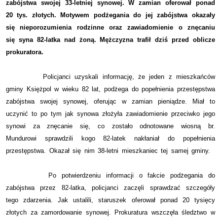
zabójstwa swojej 33-letniej synowej. W zamian oferował ponad
20 tys. złotych. Motywem podżegania do jej zabójstwa okazały
się nieporozumienia rodzinne oraz zawiadomienie o znęcaniu
się syna 82-latka nad żoną. Mężczyzna trafił dziś przed oblicze
prokuratora.
Policjanci uzyskali informację, że jeden z mieszkańców
gminy Księżpol w wieku 82 lat, podżega do popełnienia przestępstwa
zabójstwa swojej synowej, oferując w zamian pieniądze. Miał to
uczynić to po tym jak synowa złożyła zawiadomienie przeciwko jego
synowi za znęcanie się, co zostało odnotowane wiosną br.
Mundurowi sprawdzili kogo 82-latek nakłaniał do popełnienia
przestępstwa. Okazał się nim 38-letni mieszkaniec tej samej gminy.
Po potwierdzeniu informacji o fakcie podżegania do
zabójstwa przez 82-latka, policjanci zaczęli sprawdzać szczegóły
tego zdarzenia. Jak ustalili, staruszek oferował ponad 20 tysięcy
złotych za zamordowanie synowej. Prokuratura wszczęła śledztwo w