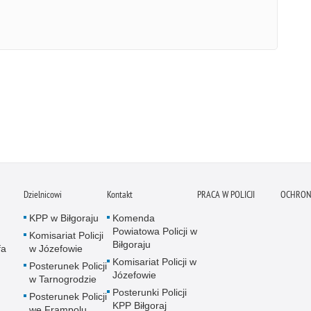
Dzielnicowi
Kontakt
PRACA W POLICJI
OCHRON
KPP w Biłgoraju
Komenda
Powiatowa Policji w
Komisariat Policji
Biłgoraju
fa
w Józefowie
Komisariat Policji w
Posterunek Policji
Józefowie
w Tarnogrodzie
Posterunki Policji
Posterunek Policji
KPP Biłgoraj
we Frampolu