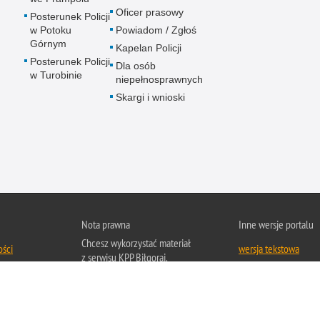
Oficer prasowy
Posterunek Policji
w Potoku
Powiadom / Zgłoś
Górnym
Kapelan Policji
Posterunek Policji
Dla osób
w Turobinie
niepełnosprawnych
Skargi i wnioski
Nota prawna
Inne wersje portalu
Chcesz wykorzystać materiał
ości
wersja tekstowa
z serwisu KPP Biłgoraj.
Zapoznaj się z zasadami
Polityka prywatności