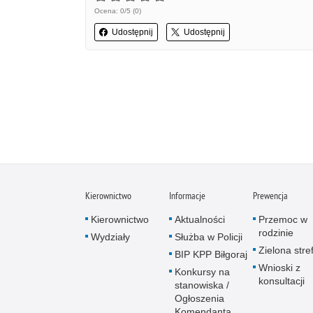
Ocena: 0/5 (0)
Udostępnij
Udostępnij
Kierownictwo
Informacje
Prewencja
Kierownictwo
Aktualności
Przemoc w
rodzinie
Wydziały
Służba w Policji
Zielona stre
BIP KPP Biłgoraj
Wnioski z
Konkursy na
konsultacji
stanowiska /
Ogłoszenia
Komendanta