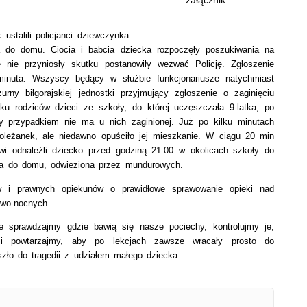
załącznik
lili policjanci dziewczynka
a do domu. Ciocia i babcia dziecka rozpoczęły poszukiwania na
 nie przyniosły skutku postanowiły wezwać Policję. Zgłoszenie
 minuta. Wszyscy będący w służbie funkcjonariusze natychmiast
urny biłgorajskiej jednostki przyjmujący zgłoszenie o zaginięciu
ku rodziców dzieci ze szkoły, do której uczęszczała 9-latka, po
zy przypadkiem nie ma u nich zaginionej. Już po kilku minutach
 koleżanek, ale niedawno opuściło jej mieszkanie. W ciągu 20 min
owi odnaleźli dziecko przed godziną 21.00 w okolicach szkoły do
iła do domu, odwieziona przez mundurowych.
ców i prawnych opiekunów o prawidłowe sprawowanie opieki nad
owo-nocnych.
e sprawdzajmy gdzie bawią się nasze pociechy, kontrolujmy je,
 i powtarzajmy, aby po lekcjach zawsze wracały prosto do
zło do tragedii z udziałem małego dziecka.