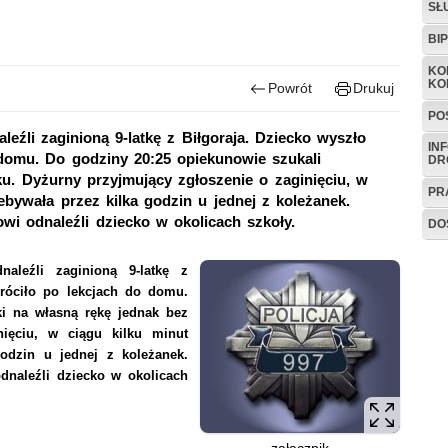
SŁ
BI
KO
KO
Powrót
Drukuj
PO
leźli zaginioną 9-latkę z Biłgoraja. Dziecko wyszło
IN
 domu. Do godziny 20:25 opiekunowie szukali
DR
u. Dyżurny przyjmujący zgłoszenie o zaginięciu, w
PR
zebywała przez kilka godzin u jednej z koleżanek.
owi odnaleźli dziecko w okolicach szkoły.
DO
aleźli zaginioną 9-latkę z
wróciło po lekcjach do domu.
ki na własną rękę jednak bez
nięciu, w ciągu kilku minut
godzin u jednej z koleżanek.
odnaleźli dziecko w okolicach