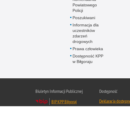
Powiatowego
Policji
Poszukiwani
Informacja dla
uczestników
zdarzeń
drogowych
Prawa człowieka
Dostępność KPP
w Biłgoraju
Biuletyn Informacji Publicznej
Dostępność
Deklaracja dostępn
BIP KPP Biłgoraj