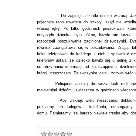
Do zaginięcia 9-latki doszło wczoraj. Jak usta
pojechała rano rowerem do szkoły, skąd nie wrócił
własną rękę. Po kilku godzinach poszukiwań, które
dotyczyło dziecka, było późno, liczyła się każda
rozpoczęli poszukiwania zaginionej dziewczynki. Dyż
również zaangażował się w poszukiwania. Znając kil
kolei telefonował do każdego z nich i sprawdzał c
telefonów ustalił, że dziecko bawiło się u jednej z
od otrzymania informacji od zgłaszających, dzielnic
której uczęszczało. Dziewczynka cała i zdrowa wróc
P
olicjanci apelują do wszystkich rodzi
małoletnimi dziećmi, zwłaszcza w godzinach wieczor
Aby uniknąć wielu nieszczęść, dokładni
poznajmy ich kolegów i koleżanki, ostrzegajmy
domu. Pamiętajmy, że bardzo niewiele trzeba aby dos