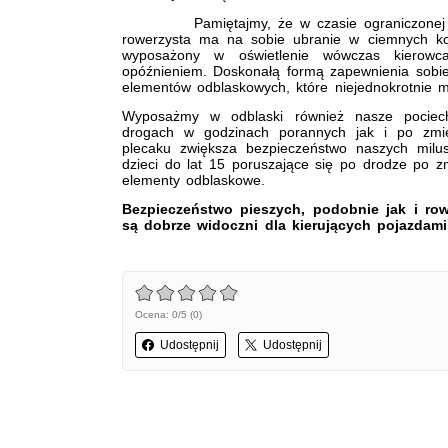
Pamiętajmy, że w czasie ograniczonej wid
rowerzysta ma na sobie ubranie w ciemnych kol
wyposażony w oświetlenie wówczas kierow
opóźnieniem. Doskonałą formą zapewnienia sobie
elementów odblaskowych, które niejednokrotnie 
Wyposażmy w odblaski również nasze pociech
drogach w godzinach porannych jak i po zmi
plecaku zwiększa bezpieczeństwo naszych milu
dzieci do lat 15 poruszające się po drodze po
elementy odblaskowe.
Bezpieczeństwo pieszych, podobnie jak i row
są dobrze widoczni dla kierujących pojazdami
Ocena: 0/5 (0)
Udostępnij
Udostępnij