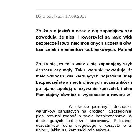
Data publikacji 17.09.2013
Zbliża się jesień a wraz z nią zapadający s
powodują, że piesi i rowerzyści są mało wid
bezpieczeństwo niechronionych uczestników 
kamizelek i elementów odblaskowych. Pamię
Zbliża się jesień a wraz z nią zapadający sz
deszczu czy mgły. Takie warunki powodują, że
mało widoczni dla kierujących pojazdami. Ma
bezpieczeństwo niechronionych uczestników
policjanci apelują o używanie kamizelek i e
Pamiętajmy również o wyposażeniu roweru w ś
W okresie jesiennym dochodzi do z
warunków panujących na drogach. Szczególnie
piesi powinni zadbać o swoje bezpieczeństwo. W
dostrzeganych jest przez kierowców. Policjanc
uczestników ruchu drogowego o korzystanie 
ubioru, jakim są kamizelki odblaskowe.