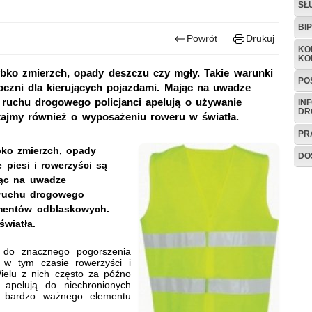
SŁ
BI
Powrót
Drukuj
KO
KO
zybko zmierzch, opady deszczu czy mgły. Takie warunki
PO
oczni dla kierujących pojazdami. Mając na uwadze
ruchu drogowego policjanci apelują o używanie
IN
DR
tajmy również o wyposażeniu roweru w światła.
PR
ybko zmierzch, opady
DO
 piesi i rowerzyści są
jąc na uwadze
 ruchu drogowego
lementów odblaskowych.
wiatła.
nacznego pogorszenia
 w tym czasie rowerzyści i
ielu z nich często za późno
i apelują do niechronionych
z bardzo ważnego elementu