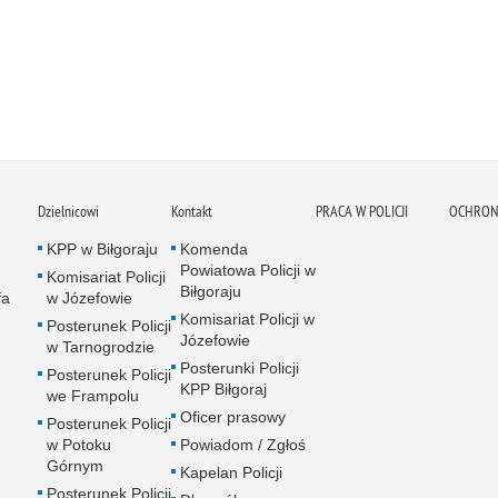
Dzielnicowi
Kontakt
PRACA W POLICJI
OCHRON
KPP w Biłgoraju
Komenda
Powiatowa Policji w
Komisariat Policji
Biłgoraju
fa
w Józefowie
Komisariat Policji w
Posterunek Policji
Józefowie
w Tarnogrodzie
Posterunki Policji
Posterunek Policji
KPP Biłgoraj
we Frampolu
Oficer prasowy
Posterunek Policji
w Potoku
Powiadom / Zgłoś
Górnym
Kapelan Policji
Posterunek Policji