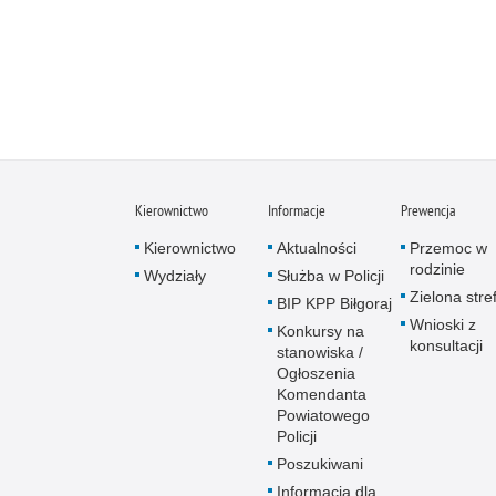
Kierownictwo
Informacje
Prewencja
Kierownictwo
Aktualności
Przemoc w
rodzinie
Wydziały
Służba w Policji
Zielona stre
BIP KPP Biłgoraj
Wnioski z
Konkursy na
konsultacji
stanowiska /
Ogłoszenia
Komendanta
Powiatowego
Policji
Poszukiwani
Informacja dla