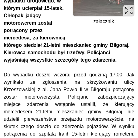
wypadku drogowego, w
którym ucierpiał 15-latek.
Chłopak jadący
załącznik
motorowerem został
potrącony przez
mercedesa, za kierownicą
którego siedział 21-letni mieszkaniec gminy Biłgoraj.
Kierowca samochodu był trzeźwy. Policjanci
wyjaśniają wszystkie szczegóły tego zdarzenia.
Do wypadku doszło wczoraj przed godziną 17.00. Jak
wynikało ze zgłoszenia, na skrzyżowaniu ulicy
Krzeszowskiej z al. Jana Pawła II w Biłgoraju potrącony
został motorowerzysta. Policjanci zabezpieczający
miejsce zdarzenia wstępnie ustalili, że kierujący
mercedesem 21-letni mieszkaniec gminy Biłgoraj, nie
udzielił pierwszeństwa przejazdu motorowerzyście, na
skutek czego doszło do zderzenia pojazdów. W wyniku
potrącenia do szpitala trafił 15-letni kierujący rometem.