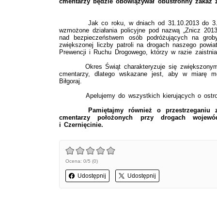
cmentarzy będzie obowiązywał obustronny zakaz z
Jak co roku, w dniach od 31.10.2013 do 3.11
wzmożone działania policyjne pod nazwą „Znicz 2013”
nad bezpieczeństwem osób podróżujących na groby
zwiększonej liczby patroli na drogach naszego powiat
Prewencji i Ruchu Drogowego, którzy w razie zaistni
Okres Świąt charakteryzuje się zwiększonym nat
cmentarzy, dlatego
wskazane jest, aby w miarę moż
Biłgoraj.
Apelujemy do wszystkich kierujących o ostroż
Pamiętajmy również
o
przestrzeganiu
cmentarzy położonych przy drogach wojewódz
i Czernięcinie.
Ocena: 0/5 (0)
Udostępnij
Udostępnij