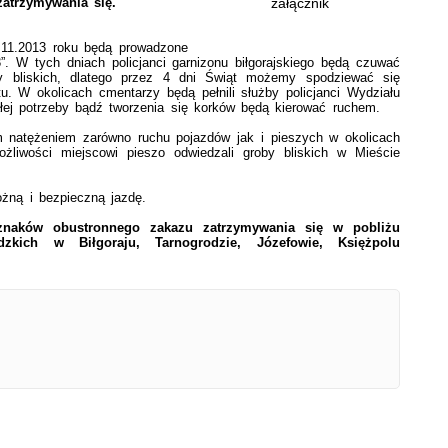
atrzymywania się.
załącznik
.2013 roku będą prowadzone
. W tych dniach policjanci garnizonu biłgorajskiego będą czuwać
 bliskich, dlatego przez 4 dni Świąt możemy spodziewać się
u. W okolicach cmentarzy będą pełnili służby policjanci Wydziału
ałej potrzeby bądź tworzenia się korków będą kierować ruchem.
ężeniem zarówno ruchu pojazdów jak i pieszych w okolicach
liwości miejscowi pieszo odwiedzali groby bliskich w Mieście
ną i bezpieczną jazdę.
 znaków obustronnego zakazu zatrzymywania się w pobliżu
kich w Biłgoraju, Tarnogrodzie, Józefowie, Księżpolu