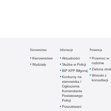
Kierownictwo
Informacje
Prewencja
Kierownictwo
Aktualności
Przemoc w
rodzinie
Wydziały
Służba w Policji
Zielona stre
BIP KPP Biłgoraj
Wnioski z
Konkursy na
konsultacji
stanowiska /
Ogłoszenia
Komendanta
Powiatowego
Policji
Poszukiwani