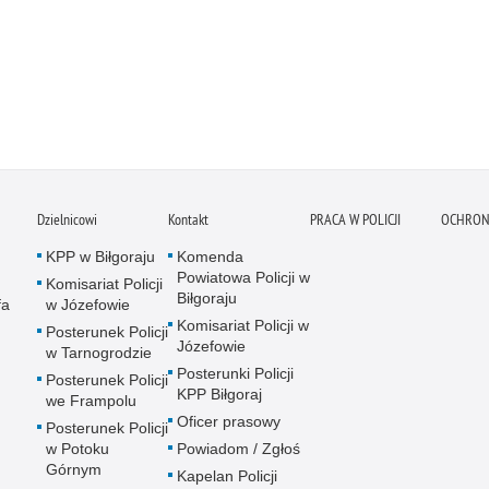
Dzielnicowi
Kontakt
PRACA W POLICJI
OCHRON
KPP w Biłgoraju
Komenda
Powiatowa Policji w
Komisariat Policji
Biłgoraju
fa
w Józefowie
Komisariat Policji w
Posterunek Policji
Józefowie
w Tarnogrodzie
Posterunki Policji
Posterunek Policji
KPP Biłgoraj
we Frampolu
Oficer prasowy
Posterunek Policji
w Potoku
Powiadom / Zgłoś
Górnym
Kapelan Policji