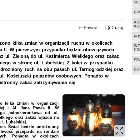
SŁ
BI
KO
KO
Powrót
Drukuj
PO
zono kilka zmian w organizacji ruchu w okolicach
IN
wła II. W pierwszym przypadku będzie obowiązywała
DR
z ul. Zieloną do ul. Kazimierza Wielkiego oraz zakaz
PR
kiego w stronę ul. Lubelskiej. Z kolei w przypadku
udrożniony ruch na obu pasach ul. Tarnogrodzkiej oraz
DO
 ul. Kościuszki pojazdów osobowych. Ponadto w
stronny zakaz zatrzymywania się.
o kilka zmian w organizacji
iej i Al. Jana Pawła II. W
ga jednokierunkowa od ul.
ielkiego oraz zakaz wjazdu na
l. Lubelskiej.
res Świąt będzie udrożniony
liwość przejazdu na rondzie
ych. Ponadto w okolicach