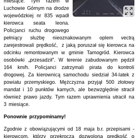
miesiące. Tym razem w
Luchowie Górnym na drodze
wojewódzkiej nr 835 wpadł
kierowca seata leona.
Policjanci ruchu drogowego
pełniący służbę nieoznakowanym oplem vectrą
zarejestrowali prędkość, z jaką poruszał się kierowca na
odcinku remontowanym w gminie Tarnogród. Kierowca
osobówki „przesadził”. W terenie zabudowanym pędził
164 km/h. Policjanci zatrzymali pirata do kontroli
drogowej. Za kierownicą samochodu siedział 34-latek z
powiatu przemyskiego. Mężczyzna przyjął 500 złotowy
mandat i 10 punktów karnych, ale bezwzględnie stracił
również prawo jazdy. Tym razem uprawnienia utracił na
3 miesiące.
Ponownie przypominamy!
Zgodnie z obowiązującymi od 18 maja b.r. przepisami -
kierowcom, którzy przekroczą dozwoloną prędkość o