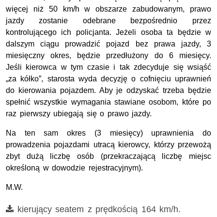
więcej niż 50 km/h w obszarze zabudowanym, prawo
jazdy zostanie odebrane bezpośrednio przez
kontrolującego ich policjanta. Jeżeli osoba ta będzie w
dalszym ciągu prowadzić pojazd bez prawa jazdy, 3
miesięczny okres, będzie przedłużony do 6 miesięcy.
Jeśli kierowca w tym czasie i tak zdecyduje się wsiąść
„za kółko”, starosta wyda decyzję o cofnięciu uprawnień
do kierowania pojazdem. Aby je odzyskać trzeba będzie
spełnić wszystkie wymagania stawiane osobom, które po
raz pierwszy ubiegają się o prawo jazdy.
Na ten sam okres (3 miesięcy) uprawnienia do
prowadzenia pojazdami utracą kierowcy, którzy przewożą
zbyt dużą liczbę osób (przekraczającą liczbę miejsc
określoną w dowodzie rejestracyjnym).
M.W.
Film
kierujący seatem z prędkością 164 km/h.