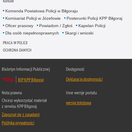
Kontakt
Komenda Powiatowa Policji w Biłgoraju
Komisariat Policji w Józefowie
Posterunki Policji KPP Biłgoraj
Oficer prasowy
Powiadom / Zgłoś
Kapelan Policji
Dla osób niepełnosprawnych
Skargi i wnioski
PRACA W POLICJI
OCHRONA DANYCH
Biuletyn Informacji Publicznej
Dostępność
Deklaracja dostępności
BIP KPP Biłgoraj
Nota prawna
Inne wersje portalu
Chcesz wykorzystać materiał
wersja tekstowa
z serwisu KPP Biłgoraj.
Zapoznaj się z zasadami
Polityka prywatności