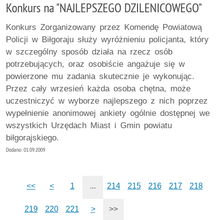
Konkurs na "NAJLEPSZEGO DZILENICOWEGO"
Konkurs Zorganizowany przez Komendę Powiatową
Policji w Biłgoraju służy wyróżnieniu policjanta, który
w szczególny sposób działa na rzecz osób
potrzebujących, oraz osobiście angażuje się w
powierzone mu zadania skutecznie je wykonując.
Przez cały wrzesień każda osoba chętna, może
uczestniczyć w wyborze najlepszego z nich poprzez
wypełnienie anonimowej ankiety ogólnie dostępnej we
wszystkich Urzędach Miast i Gmin powiatu
biłgorajskiego.
Dodano: 01.09.2009
<<
<
1
...
214
215
216
217
218
219
220
221
>
>>