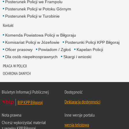
Posterunek Policji we Frampolu
Posterunek Policji w Potoku Górnym
Posterunek Policji w Turobinie
Kontakt
Komenda Powiatowa Policji w Biłgoraju
Komisariat Policji w Józefowie
Posterunki Policji KPP Biłgoraj
Oficer prasowy
Powiadom / Zgłoś
Kapelan Policji
Dla osób niepełnosprawnych
Skargi i wnioski
PRACA W POLICJI
OCHRONA DANYCH
Biuletyn Informacji Publicznej
Dostępność
Deklaracja dostępności
BIP KPP Biłgoraj
Nota prawna
Inne wersje portalu
Chcesz wykorzystać materiał
wersja tekstowa
z serwisu KPP Biłgoraj.