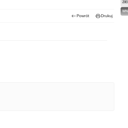
ZI
WN
Powrót
Drukuj