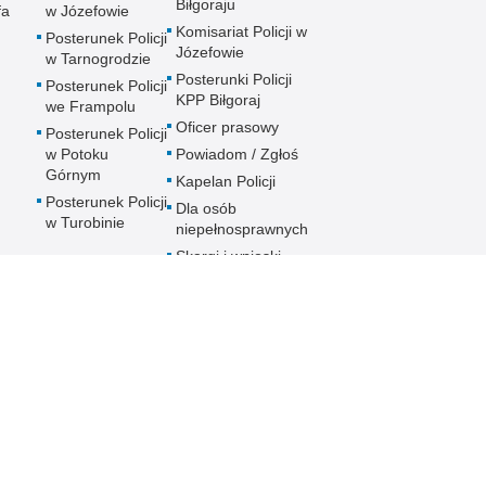
Biłgoraju
fa
w Józefowie
Komisariat Policji w
Posterunek Policji
Józefowie
w Tarnogrodzie
Posterunki Policji
Posterunek Policji
KPP Biłgoraj
we Frampolu
Oficer prasowy
Posterunek Policji
w Potoku
Powiadom / Zgłoś
Górnym
Kapelan Policji
Posterunek Policji
Dla osób
w Turobinie
niepełnosprawnych
Skargi i wnioski
Nota prawna
Inne wersje portalu
Chcesz wykorzystać materiał