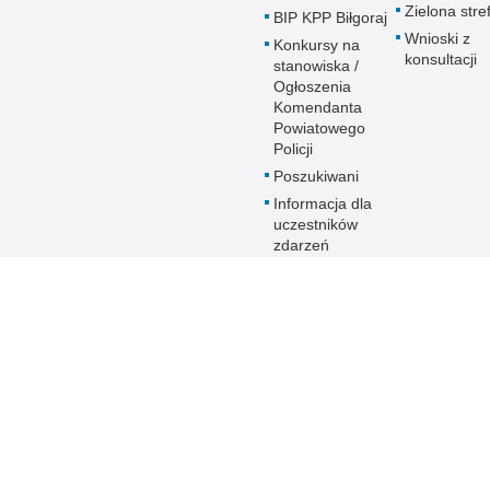
Zielona stre
BIP KPP Biłgoraj
Wnioski z
Konkursy na
konsultacji
stanowiska /
Ogłoszenia
Komendanta
Powiatowego
Policji
Poszukiwani
Informacja dla
uczestników
zdarzeń
drogowych
Prawa człowieka
Dostępność KPP
w Biłgoraju
Biuletyn Informacji Publicznej
Dostępność