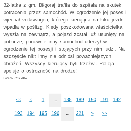
32-latka z gm. Biłgoraj trafiła do szpitala na skutek
potrącenia przez samochód. W ogrodzenie jej posesji
wjechał volkswagen, którego kierująca na łuku jezdni
wpadła w poślizg. Kiedy poszkodowana właścicielka
wyszła na zewnątrz, a pojazd został już usunięty na
pobocze, ponownie inny samochód uderzył w
ogrodzenie tej posesji i stojących przy nim ludzi. Na
szczęście nikt inny nie odniósł poważniejszych
obrażeń. Wszyscy kierujący byli trzeźwi. Policja
apeluje o ostrożność na drodze!
Dodano: 27.12.2014
<<
<
1
...
188
189
190
191
192
193
194
195
196
...
221
>
>>