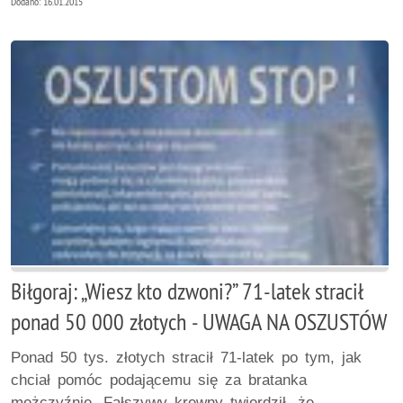
Dodano: 16.01.2015
Biłgoraj: „Wiesz kto dzwoni?” 71-latek stracił
ponad 50 000 złotych - UWAGA NA OSZUSTÓW
Ponad 50 tys. złotych stracił 71-latek po tym, jak
chciał pomóc podającemu się za bratanka
mężczyźnie. Fałszywy krewny twierdził, że