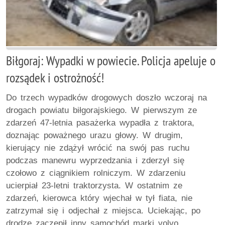
Biłgoraj: Wypadki w powiecie. Policja apeluje o
rozsądek i ostrożność!
Do trzech wypadków drogowych doszło wczoraj na
drogach powiatu biłgorajskiego. W pierwszym ze
zdarzeń 47-letnia pasażerka wypadła z traktora,
doznając poważnego urazu głowy. W drugim,
kierujący nie zdążył wrócić na swój pas ruchu
podczas manewru wyprzedzania i zderzył się
czołowo z ciągnikiem rolniczym. W zdarzeniu
ucierpiał 23-letni traktorzysta. W ostatnim ze
zdarzeń, kierowca który wjechał w tył fiata, nie
zatrzymał się i odjechał z miejsca. Uciekając, po
drodze zaczepił inny samochód marki volvo,