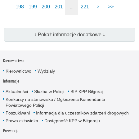
198
199
200
201
...
221
>
>>
↓ Pokaż informacje dodatkowe ↓
Kierownictwo
Kierownictwo
Wydziały
Informacje
Aktualności
Służba w Policji
BIP KPP Biłgoraj
Konkursy na stanowiska / Ogłoszenia Komendanta
Powiatowego Policji
Poszukiwani
Informacja dla uczestników zdarzeń drogowych
Prawa człowieka
Dostępność KPP w Biłgoraju
Prewencja