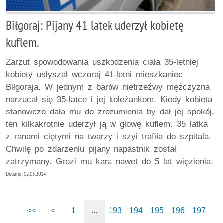
Biłgoraj: Pijany 41 latek uderzył kobietę
kuflem.
Zarzut spowodowania uszkodzenia ciała 35-letniej
kobiety usłyszał wczoraj 41-letni mieszkaniec
Biłgoraja. W jednym z barów nietrzeźwy mężczyzna
narzucał się 35-latce i jej koleżankom. Kiedy kobieta
stanowczo dała mu do zrozumienia by dał jej spokój,
ten kilkakrotnie uderzył ją w głowę kuflem. 35 latka
z ranami ciętymi na twarzy i szyi trafiła do szpitala.
Chwilę po zdarzeniu pijany napastnik został
zatrzymany. Grozi mu kara nawet do 5 lat więzienia.
Dodano: 02.03.2014
<<
<
1
...
193
194
195
196
197