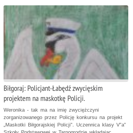
Biłgoraj: Policjant-Łabędź zwycięskim
projektem na maskotkę Policji.
Weronika - tak ma na imię zwyciężczyni
zorganizowanego przez Policję konkursu na projekt
„Maskotki Biłgorajskiej Policji”. Uczennica klasy V”a”
Szkoły Podstawowej w Tarnogrodzie wkładając