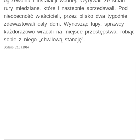
ogrzewania i instalacji wodnej. Wyrywali ze ścian
rury miedziane, które i następnie sprzedawali. Pod
nieobecność właścicieli, przez blisko dwa tygodnie
zdewastowali cały dom. Wynosząc łupy, sprawcy
każdorazowo wracali na miejsce przestępstwa, robiąc
sobie z niego „chwilową stancję”.
Dodano: 23.03.2014