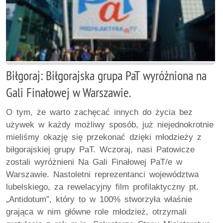
Biłgoraj: Biłgorajska grupa PaT wyróżniona na
Gali Finałowej w Warszawie.
O tym, że warto zachęcać innych do życia bez
używek w każdy możliwy sposób, już niejednokrotnie
mieliśmy okazję się przekonać dzięki młodzieży z
biłgorajskiej grupy PaT. Wczoraj, nasi Patowicze
zostali wyróżnieni Na Gali Finałowej PaT/e w
Warszawie. Nastoletni reprezentanci województwa
lubelskiego, za rewelacyjny film profilaktyczny pt.
„Antidotum”, który to w 100% stworzyła właśnie
grająca w nim główne role młodzież, otrzymali