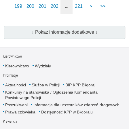
199
200
201
202
...
221
>
>>
↓ Pokaż informacje dodatkowe ↓
Kierownictwo
Kierownictwo
Wydziały
Informacje
Aktualności
Służba w Policji
BIP KPP Biłgoraj
Konkursy na stanowiska / Ogłoszenia Komendanta
Powiatowego Policji
Poszukiwani
Informacja dla uczestników zdarzeń drogowych
Prawa człowieka
Dostępność KPP w Biłgoraju
Prewencja