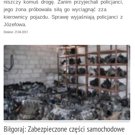
niszczy komuś drogę. Zanim przyjechali policjanci,
jego żona próbowała siłą go wyciągnąć zza
kierownicy pojazdu. Sprawę wyjaśniają policjanci z
Józefowa.
Dodano: 23.04.2013
Biłgoraj: Zabezpieczone części samochodowe