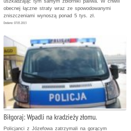
uszkadzając tym samym zbiorniki paliwa. W chwili
obecnej łączne straty wraz ze spowodowanymi
zniszczeniami wynoszą ponad 5 tys. zł.
Dodano: 07.05.2013
Biłgoraj: Wpadli na kradzieży złomu.
Policjanci z Józefowa zatrzymali na gorącym