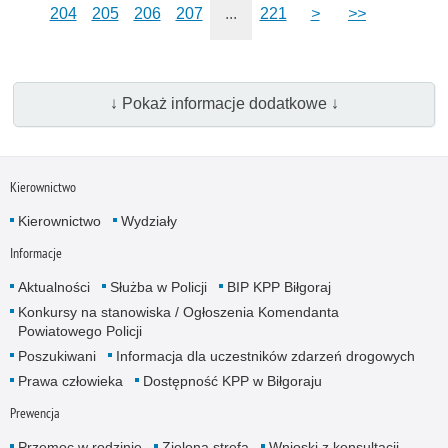
204
205
206
207
...
221
>
>>
↓ Pokaż informacje dodatkowe ↓
Kierownictwo
Kierownictwo
Wydziały
Informacje
Aktualności
Służba w Policji
BIP KPP Biłgoraj
Konkursy na stanowiska / Ogłoszenia Komendanta
Powiatowego Policji
Poszukiwani
Informacja dla uczestników zdarzeń drogowych
Prawa człowieka
Dostępność KPP w Biłgoraju
Prewencja
Przemoc w rodzinie
Zielona strefa
Wnioski z konsultacji