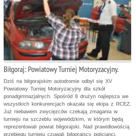
Biłgoraj: Powiatowy Turniej Motoryzacyjny.
Dziś na biłgorajskim autodromie odbył się XV
Powiatowy Turniej Motoryzacyjny dla szkół
ponadgimnazjalnych. Spośród 8 drużyn najlepsza we
wszystkich konkurencjach okazała się ekipa z RCEZ.
Już niebawem zwycięzców czekają zmagania w
turnieju na szczeblu wojewódzkim, w którym będą
reprezentowali powiat biłgorajski. Nad prawidłowością
przebiegu turnieju czuwali biłgorajscy policjanci.