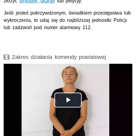
złożyć
wniosek, skargę
lub petycję.
Jeśli jesteś pokrzywdzonym, świadkiem przestępstwa lub
wykroczenia, to udaj się do najbliższej jednostki Policji
lub zadzwoń pod numer alarmowy 112.
Film
Zakres działania komendy powiatowej
Opis filmu: Zakres działania Komendy Powiatowej PJM
Odtwórz
wideo